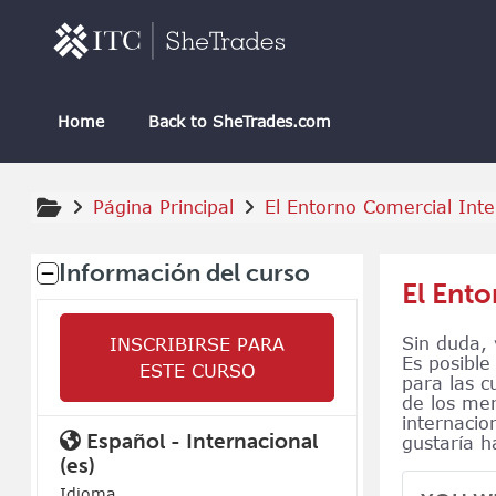
Salta al contenido principal
Home
Back to SheTrades.com
Página Principal
El Entorno Comercial Inte
Bloques suplementarios
Información del curso
El Ento
Sin duda, 
INSCRIBIRSE PARA
Es posible
ESTE CURSO
para las c
de los mer
internacio
Español - Internacional
gustaría h
‎(es)‎
Idioma