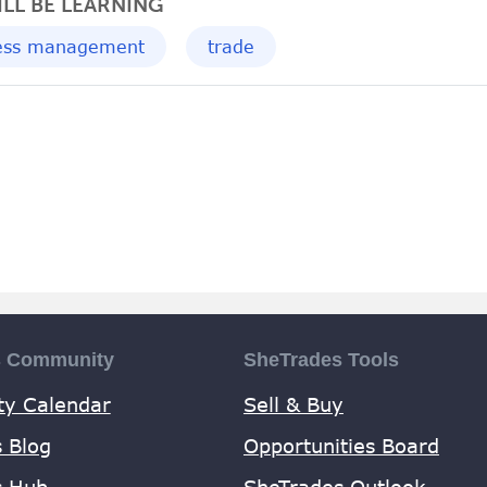
LL BE LEARNING
ess management
trade
s Community
SheTrades Tools
y Calendar
Sell & Buy
 Blog
Opportunities Board