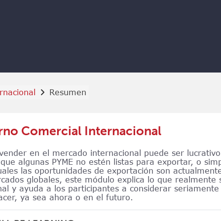
rnacional
Resumen
rno Comercial Internacional
vender en el mercado internacional puede ser lucrativo
 que algunas PYME no estén listas para exportar, o si
uales las oportunidades de exportación son actualment
cados globales, este módulo explica lo que realmente s
nal y ayuda a los participantes a considerar seriamente 
acer, ya sea ahora o en el futuro.