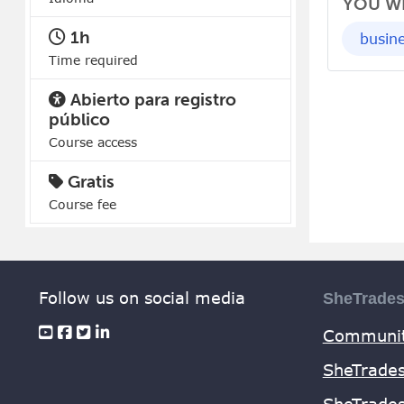
YOU WI
1h
busin
Time required
Abierto para registro
público
Course access
Gratis
Course fee
Follow us on social media
SheTrade
Communit
SheTrades